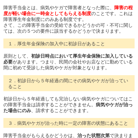
障害手当金とは、病気やケガで障害者となった際に、
障害の程
度が軽い場合に一時金としてもらえる制度
のことです。これは
障害厚生年金制度にのみある制度です。
さて、この障害手当金の受給できるかどうかの可・不可に関し
ては、次の５つの要件に該当するかどうかで決まります。
１．厚生年金保険の加入中に初診日があること
原則として、
初診日時点において厚生年金保険に加入している
必要
があります。つまり、民間の会社やお店などに勤めている
間に初めて受診した病気やケガが対象となります。
２．初診日から５年経過の間にその病気やケガが治ってい
ること
初診日から５年経過しても完治しない病気やケガについてはこ
の障害手当金は請求することができません。
病気やケガが治っ
た場合にのみ
、請求することができます。
３．病気やケガが治った時に一定の障害の状態にあること
障害手当金がもらえるかどうかは、
治った状態次第
で決まりま