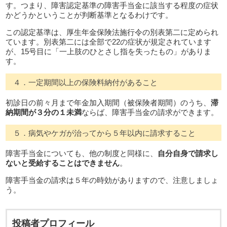
す。つまり、障害認定基準の障害手当金に該当する程度の症状
かどうかということが判断基準となるわけです。
この認定基準は、厚生年金保険法施行令の別表第二に定められ
ています。別表第二には全部で22の症状が規定されています
が、15号目に「一上肢のひとさし指を失ったもの」がありま
す。
４．一定期間以上の保険料納付があること
初診日の前々月まで年金加入期間（被保険者期間）のうち、
滞
納期間が３分の１未満
ならば、障害手当金の請求ができます。
５．病気やケガが治ってから５年以内に請求すること
障害手当金についても、他の制度と同様に、
自分自身で請求し
ないと受給することはできません
。
障害手当金の請求は５年の時効がありますので、注意しましょ
う。
投稿者プロフィール