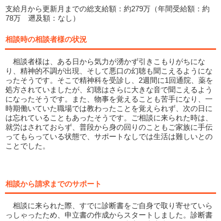
支給月から更新月までの総支給額：約279万（年間受給額：約
78万 遡及額：なし）
相談時の相談者様の状況
相談者様は、ある日から気力が湧かず引きこもりがちにな
り、精神的不調が出現、そして悪口の幻聴も聞こえるようにな
ったそうです。そこで精神科を受診し、2週間に1回通院、薬を
処方されていましたが、幻聴はさらに大きな音で聞こえるよう
になったそうです。また、物事を覚えることも苦手になり、一
時期働いていた職場では教わったことを覚えられず、次の日に
は忘れていることもあったそうです。ご相談に来られた時は、
就労はされておらず、普段から身の回りのこともご家族に手伝
ってもらっている状態で、サポートなしでは生活は難しいとの
ことでした。
相談から請求までのサポート
相談に来られた際、すでに診断書をご自身で取り寄せていら
っしゃったため、申立書の作成からスタートしました。診断書