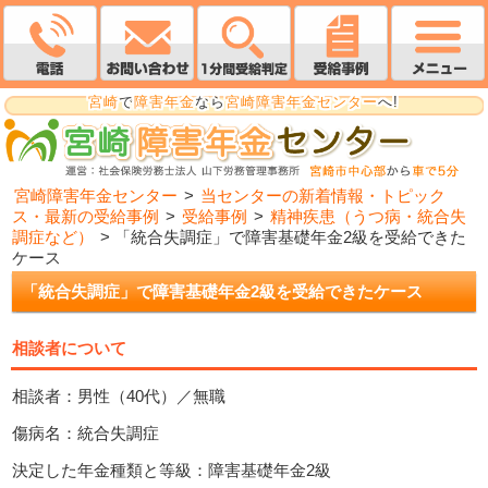
宮崎
で
障害年金
なら
宮崎障害年金センター
へ!
宮崎障害年金センター
>
当センターの新着情報・トピック
ス・最新の受給事例
>
受給事例
>
精神疾患（うつ病・統合失
調症など）
>
「統合失調症」で障害基礎年金2級を受給できた
ケース
「統合失調症」で障害基礎年金2級を受給できたケース
相談者について
相談者：男性（40代）／無職
傷病名：統合失調症
決定した年金種類と等級：障害基礎年金2級