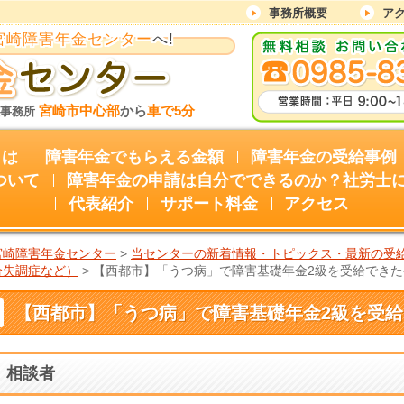
事務所概要
ア
宮崎障害年金センター
へ!
宮崎市中心部
から
車で5分
理事務所
とは
障害年金でもらえる金額
障害年金の受給事例
ついて
障害年金の申請は自分でできるのか？社労士
代表紹介
サポート料金
アクセス
宮崎障害年金センター
>
当センターの新着情報・トピックス・最新の受
合失調症など）
>
【西都市】「うつ病」で障害基礎年金2級を受給できた
【西都市】「うつ病」で障害基礎年金2級を受
相談者