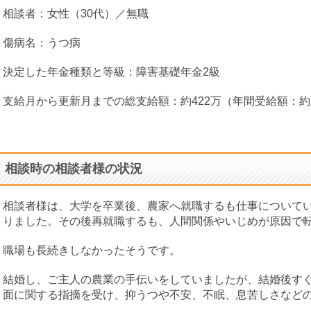
相談者：女性（30代）／無職
傷病名：うつ病
決定した年金種類と等級：障害基礎年金2級
支給月から更新月までの総支給額：約422万（年間受給額：約7
や
nekonoie handmade
永友康夫
2022-02-14
2020-02-1
相談時の相談者様の状況
相談者様は、大学を卒業後、農家へ就職するも仕事について
何もわから
親切丁寧でとても対応も良く
障害者年金も扱
りました。その後再就職するも、人間関係やいじめが原因で
寧にわかり
感謝しております。 分からな
果報酬だから安
らいまし
い事は全てわかりやすく教え
職場も長続きしなかったそうです。
は少しかか
てくださり、何より対応が早
に申請が完
かったです。 無事申請も通り
で悩まずに
結婚し、ご主人の農業の手伝いをしていましたが、結婚後す
ました。 本当にありがとうご
と思いま
ざいます。
面に関する指摘を受け、抑うつや不安、不眠、息苦しさなど
して良かっ