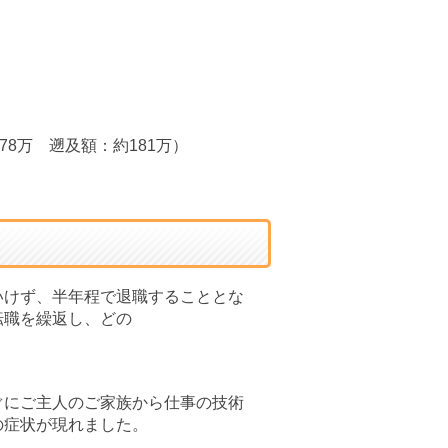
8万 遡及額：約181万）
山中章英
7
2018-06-10
いけず、半年程で退職することとな
っている。成
親切丁寧な労務士さん方で
転職を繰返し、どの
心出来る。
す。
ぐにご主人のご家族から仕事の技術
の症状が現れました。