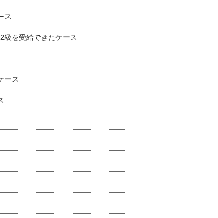
ース
2級を受給できたケース
ケース
ス