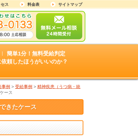
クセス
料金表
サイトマップ
簡単1分！無料受給判定
に依頼したほうがいいのか？
給事例
>
受給事例
>
精神疾患（うつ病・統
ケース
給できたケース