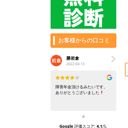
お客様からの口コミ
勝岩倉
ふるちは
2022-04-13
2022-02-21
障害年金頂けるみたいです。
手続き方法など、
ありがとうございました
なかった事を、丁
やすく説明しても
た。申請には時間
りましたが、無事
了しました。一人
相談されてみては
Google
評価スコア:
4.1
/5,
す。本当に、相談