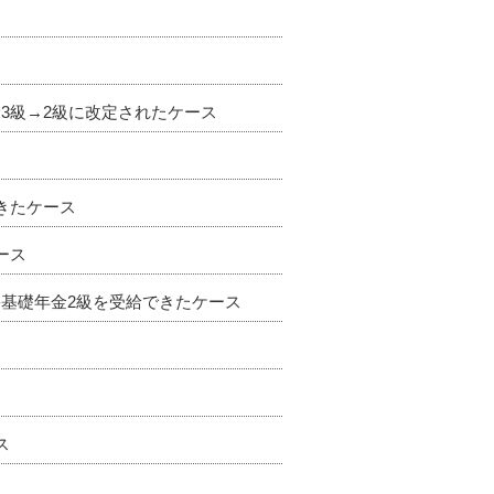
3級→2級に改定されたケース
きたケース
ース
基礎年金2級を受給できたケース
ス